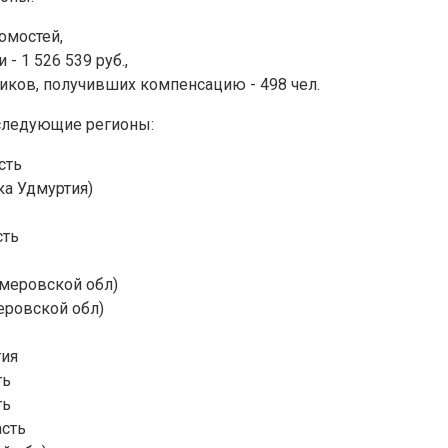
омостей,
- 1 526 539 руб.,
иков, получивших компенсацию - 498 чел.
следующие регионы:
сть
а Удмуртия)
сть
меровской обл)
еровской обл)
тия
ть
ть
асть