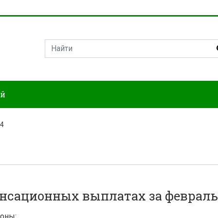
ий
14
нсационных выплатах за февраль 
ионы: