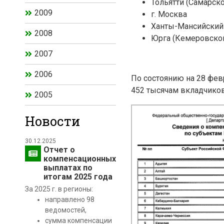
Тольятти (Самарско
2009
г. Москва
Ханты-Мансийский
2008
Юрга (Кемеровской
2007
2006
По состоянию на 28 фе
452 тысячам вкладчико
2005
Новости
30.12.2025
Отчет о
компенсационных
выплатах по
итогам 2025 года
За 2025 г. в регионы:
направлено 98
ведомостей,
сумма компенсации